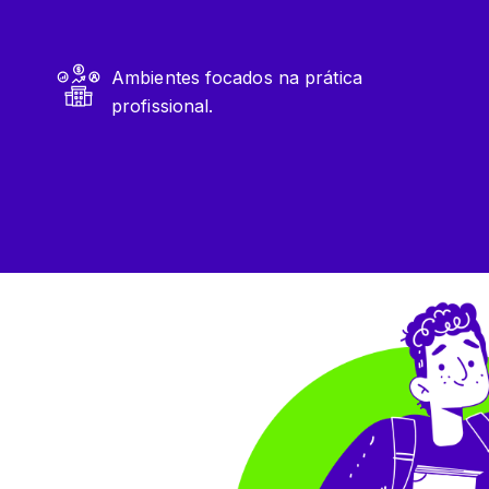
Ambientes focados na prática
profissional.