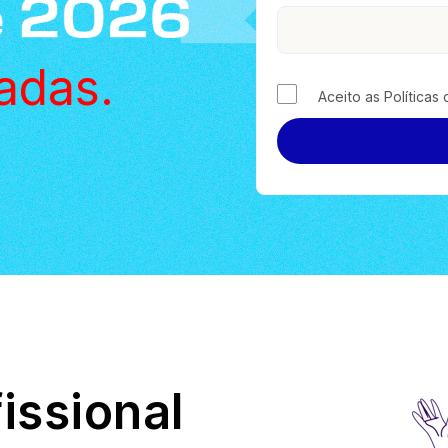
adas.
Aceito as Políticas
issional