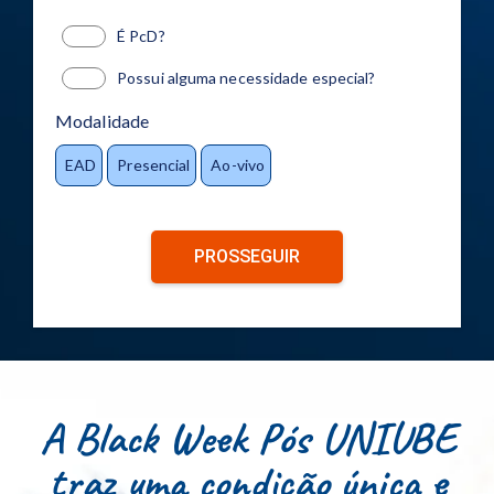
É PcD?
Possui alguma necessidade especial?
Modalidade
EAD
Presencial
Ao-vivo
PROSSEGUIR
A Black Week Pós UNIUBE
traz uma condição única e